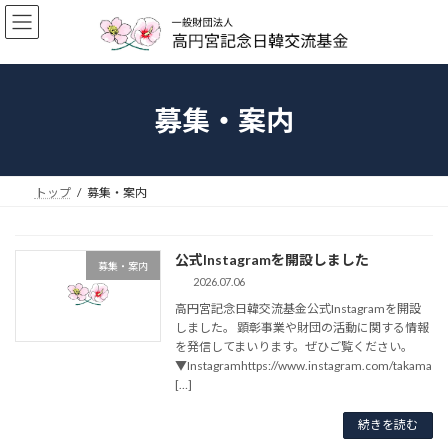
コ
ナ
ン
ビ
テ
ゲ
ン
ー
ツ
シ
へ
ョ
募集・案内
ス
ン
キ
に
ッ
移
プ
動
トップ
募集・案内
公式Instagramを開設しました
募集・案内
2026.07.06
高円宮記念日韓交流基金公式Instagramを開設
しました。 顕彰事業や財団の活動に関する情報
を発信してまいります。ぜひご覧ください。
▼Instagramhttps://www.instagram.com/takama
[…]
続きを読む